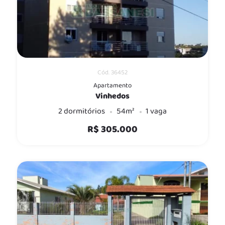
Cód. 36452
Apartamento
Vinhedos
2 dormitórios
54m²
1 vaga
R$ 305.000