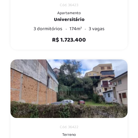
Cód. 36423
Apartamento
Universitário
3 dormitórios
174m²
3 vagas
R$ 1.723.400
Cód. 36422
Terreno