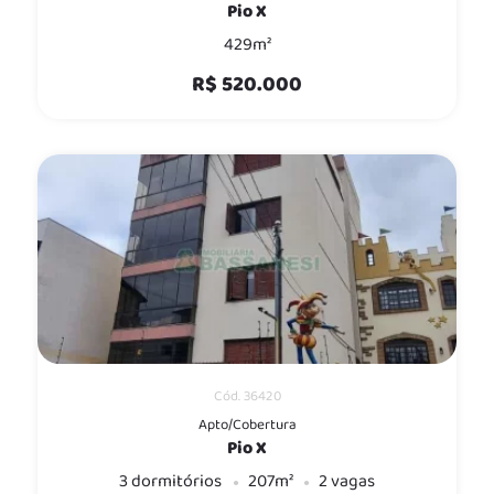
Pio X
429m²
R$ 520.000
Cód. 36420
Apto/Cobertura
Pio X
3 dormitórios
207m²
2 vagas