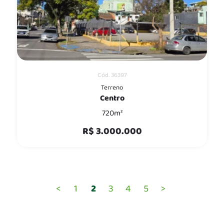
Cód. 36397
Terreno
Centro
720m²
R$ 3.000.000
<
1
2
3
4
5
>