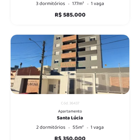
3 dormitórios
177m²
1 vaga
R$ 585.000
Cód. 36437
Apartamento
Santa Lúcia
2 dormitórios
55m²
1 vaga
R$ 350.000