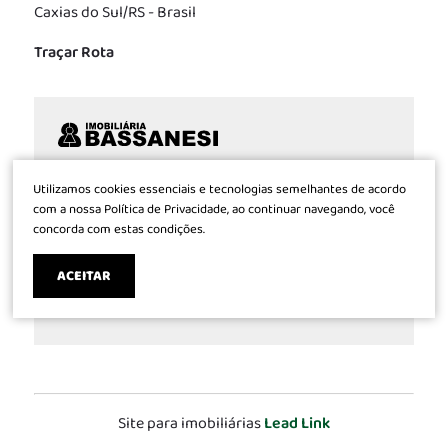
Caxias do Sul/RS - Brasil
Traçar Rota
Com tradição de 48 anos no mercado de
Utilizamos cookies essenciais e tecnologias semelhantes de acordo
imóveis, o que reflete nossa conduta de só
com a nossa Política de Privacidade, ao continuar navegando, você
concorda com estas condições.
propiciar segurança e bons negócios aos
clientes, a Bassanesi está sempre atuante e
ACEITAR
envolvida conforme as exigências do mercado.
CRECI 592
Site para imobiliárias
Lead Link