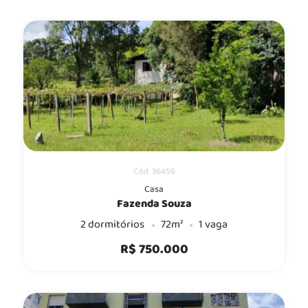
Cód. 36456
Casa
Fazenda Souza
2 dormitórios
72m²
1 vaga
R$ 750.000