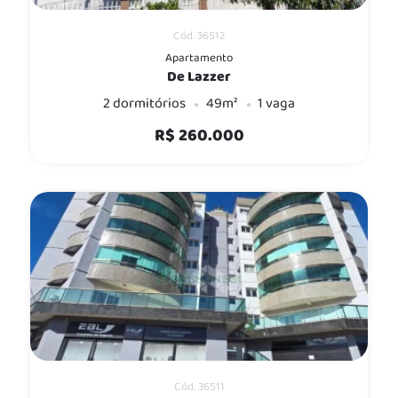
Cód. 36512
Apartamento
De Lazzer
2 dormitórios
49m²
1 vaga
R$ 260.000
Cód. 36511