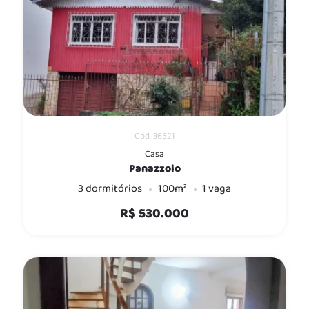
Cód. 36521
Casa
Panazzolo
3 dormitórios
100m²
1 vaga
R$ 530.000