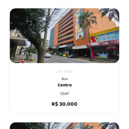
Cód. 36507
Box
Centro
12m²
R$ 30.000