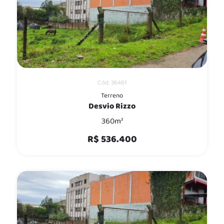
Cód. 36461
Terreno
Desvio Rizzo
360m²
R$ 536.400