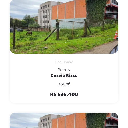
Cód. 36462
Terreno
Desvio Rizzo
360m²
R$ 536.400