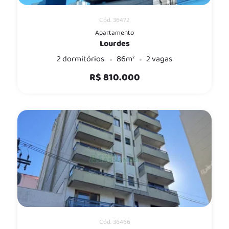
Cód. 36472
Apartamento
Lourdes
2 dormitórios
86m²
2 vagas
R$ 810.000
Cód. 36466