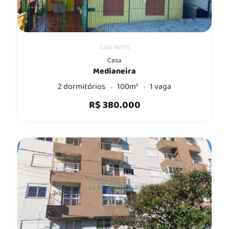
Cód. 36515
Casa
Medianeira
2 dormitórios
100m²
1 vaga
R$ 380.000