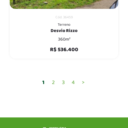
Cód. 36459
Terreno
Desvio Rizzo
360m²
R$ 536.400
1
2
3
4
>