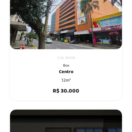
Cód. 36506
Box
Centro
12m²
R$ 30.000