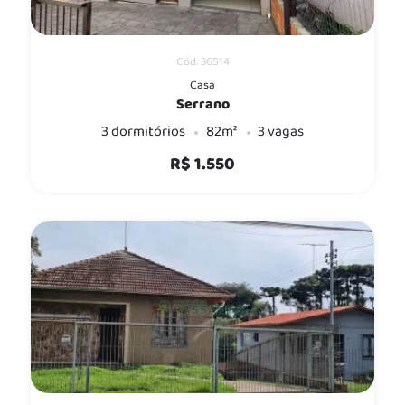
Cód. 36514
Casa
Serrano
3 dormitórios
82m²
3 vagas
R$ 1.550