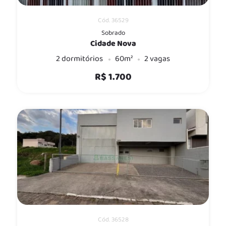
Cód. 36529
Sobrado
Cidade Nova
2 dormitórios
60m²
2 vagas
R$ 1.700
Cód. 36528