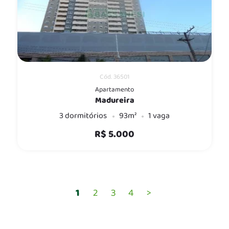
Cód. 36501
Apartamento
Madureira
3 dormitórios
93m²
1 vaga
R$ 5.000
1
2
3
4
>