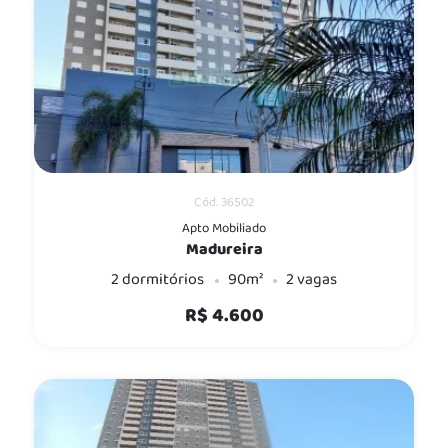
Cód. 36502
Apto Mobiliado
Madureira
2 dormitórios
90m²
2 vagas
R$ 4.600