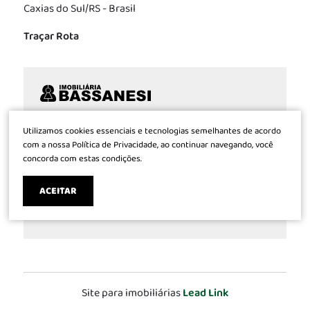
Caxias do Sul/RS - Brasil
Traçar Rota
Com tradição de 48 anos no mercado de
Utilizamos cookies essenciais e tecnologias semelhantes de acordo
imóveis, o que reflete nossa conduta de só
com a nossa Política de Privacidade, ao continuar navegando, você
concorda com estas condições.
propiciar segurança e bons negócios aos
clientes, a Bassanesi está sempre atuante e
ACEITAR
envolvida conforme as exigências do mercado.
CRECI 592
Site para imobiliárias
Lead Link