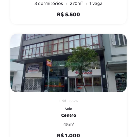
3 dormitórios
270m²
1 vaga
R$ 5.500
Cód. 36526
Sala
Centro
45m²
R$ 1.000