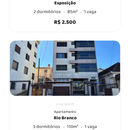
Exposição
2 dormitórios
85m²
1 vaga
R$ 2.500
Cód. 36505
Apartamento
Rio Branco
3 dormitórios
110m²
1 vaga