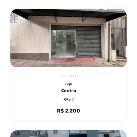
Cód. 36533
Loja
Centro
85m²
R$ 2.200