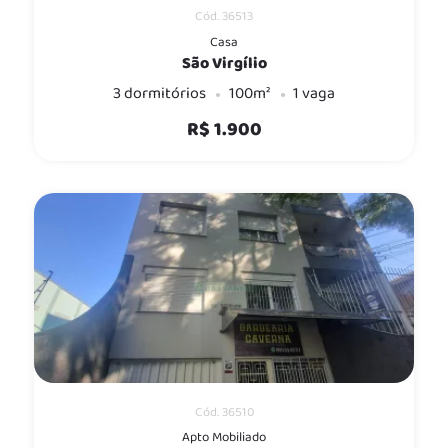
Cód. 36513
Casa
São Virgílio
3 dormitórios
100m²
1 vaga
R$ 1.900
Cód. 36510
Apto Mobiliado