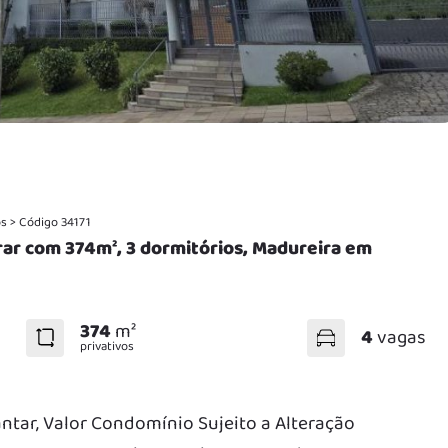
os
>
Código 34171
rar com 374m², 3 dormitórios, Madureira em
374
m²
4
vagas
privativos
Jantar, Valor Condomínio Sujeito a Alteração