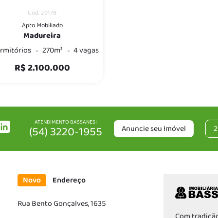
Cód. 29178
Apto Mobiliado
Madureira
rmitórios
270m²
4 vagas
R$ 2.100.000
ATENDIMENTO BASSANESI
Anuncie seu Imóvel
2
(54) 3220-1955
Novo
Endereço
Rua Bento Gonçalves, 1635
Com tradição