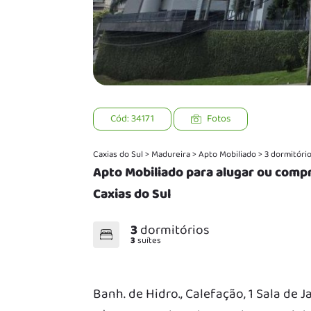
Cód: 34171
Fotos
Caxias do Sul
>
Madureira
>
Apto Mobiliado
>
3 dormitóri
Apto Mobiliado para alugar ou comp
Caxias do Sul
3
dormitórios
3
suítes
Banh. de Hidro., Calefação, 1 Sala de 