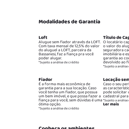
Modalidades de Garantia
Loft
Título de Ca
Alugue sem fiador através da LOFT.
O locatário cap
Com taxa mensal de 12,5% do valor
o valor do alu
do aluguel a LOFT, parceira da
seguradora ca
Bassanesi, faz a fiança pra você
imobiliária e e
poder alugar.
garantia ao co
devolvido ao f
*Sujeito a análise de crédito
*Sujeito a análise
Fiador
Locação sem
É a forma mais econômica de
Caso o seu per
garantia para a sua locação. Caso
as característi
você tenha um fiador, que possua
pode solicitar
um bem imóvel, e que possa fazer a
cadastral para
fiança para você, sem dúvidas é uma
*Sujeito a análise
ótima opção.
Ler mais
*Sujeito a análise de crédito
Conheça os ambientes