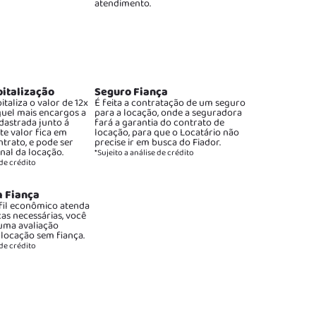
atendimento.
pitalização
Seguro Fiança
italiza o valor de 12x
É feita a contratação de um seguro
guel mais encargos a
para a locação, onde a seguradora
dastrada junto á
fará a garantia do contrato de
ste valor fica em
locação, para que o Locatário não
ntrato, e pode ser
precise ir em busca do Fiador.
inal da locação.
*Sujeito a análise de crédito
 de crédito
 Fiança
fil econômico atenda
cas necessárias, você
 uma avaliação
 locação sem fiança.
 de crédito