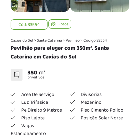
Cód: 33554
Fotos
Caxias do Sul
>
Santa Catarina
>
Pavilhão
>
Código 33554
Pavilhão para alugar com 350m², Santa
Catarina em Caxias do Sul
350
m²
privativos
Area De Serviço
Divisorias
Luz Trifasica
Mezanino
Pe Direito 9 Metros
Piso Cimento Polido
Piso Lajota
Posição Solar Norte
Vagas
Estacionamento