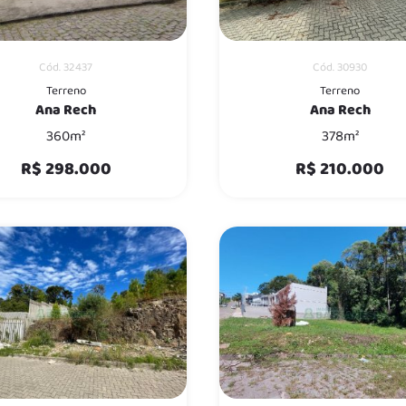
Cód. 32437
Cód. 30930
Terreno
Terreno
Ana Rech
Ana Rech
360m²
378m²
R$ 298.000
R$ 210.000