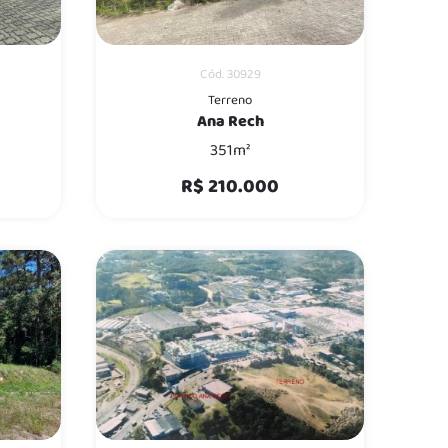
Cód. 30929
Terreno
Ana Rech
351m²
R$ 210.000