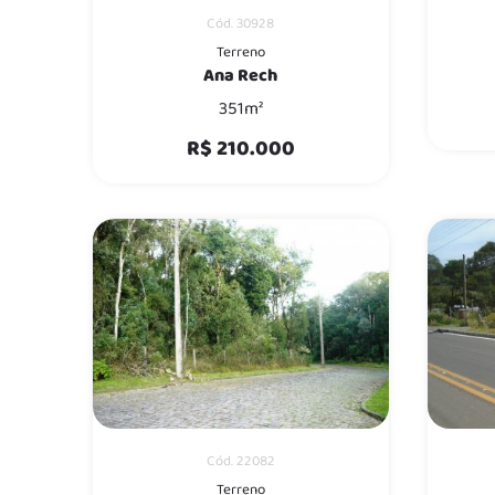
Cód. 30928
Terreno
Ana Rech
351m²
R$ 210.000
Cód. 22082
Terreno