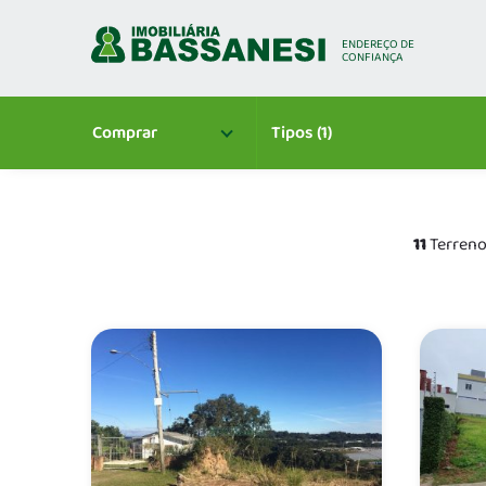
ENDEREÇO
DE
CONFIANÇA
Comprar
Tipos (1)
11
Terreno