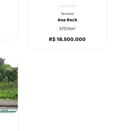
Cód. 26397
Terreno
Ana Rech
37510m²
R$ 18.500.000