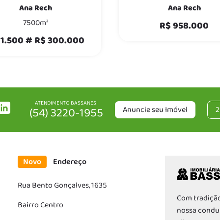
Ana Rech
Ana Rech
7500m²
R$ 958.000
 1.500 # R$ 300.000
ATENDIMENTO BASSANESI
Anuncie seu Imóvel
2
(54) 3220-1955
Novo
Endereço
Rua Bento Gonçalves, 1635
Com tradição
Bairro Centro
nossa condut