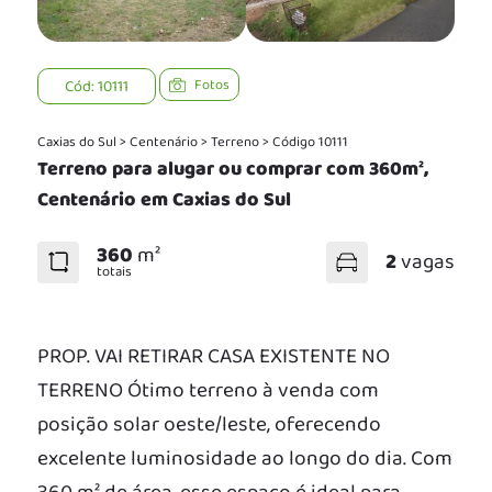
Cód: 10111
Fotos
Caxias do Sul
>
Centenário
>
Terreno
>
Código 10111
Terreno para alugar ou comprar com 360m²,
Centenário em Caxias do Sul
360
m²
2
vagas
totais
PROP. VAI RETIRAR CASA EXISTENTE NO
TERRENO Ótimo terreno à venda com
posição solar oeste/leste, oferecendo
excelente luminosidade ao longo do dia. Com